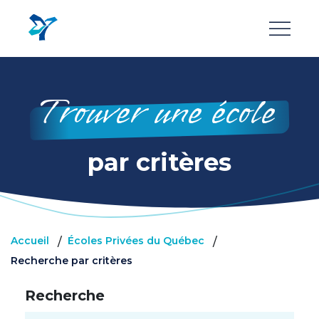
Aller
au
contenu
principal
Trouver une école
par critères
Accueil
Écoles Privées du Québec
/
/
Recherche par critères
Recherche