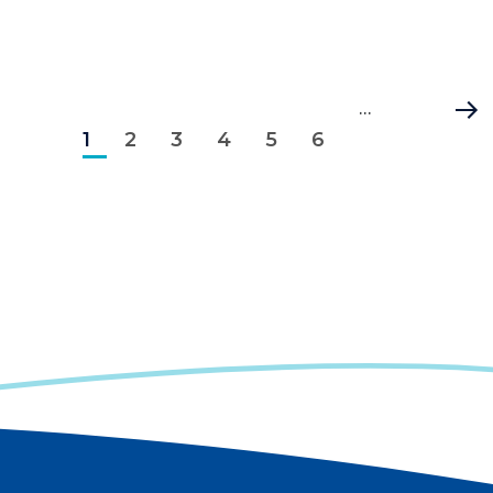
Pagination
Page
Page
Page
Page
Page
Page
…
Dernièr
1
courante
2
3
4
5
6
page