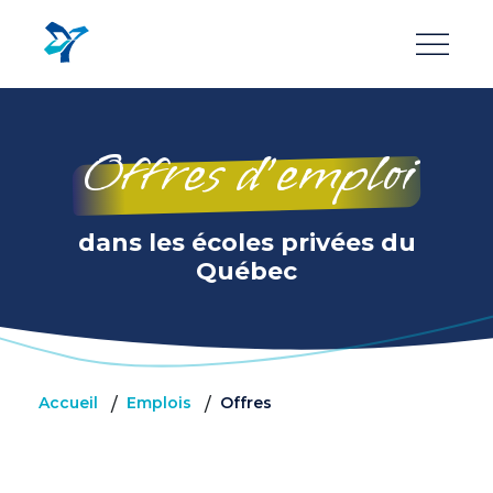
Aller
au
contenu
principal
Offres d’emploi
dans les écoles privées du
Québec
Accueil
Emplois
Offres
/
/