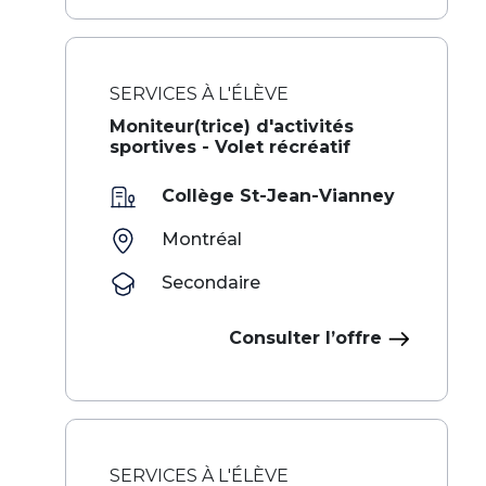
SERVICES À L'ÉLÈVE
‌ ‍ ​‍​‍‌‍Moniteur(trice) d'activités
sportives - Volet récréatif​​​ ‌ ​‍‌‍‍‌‌‍‌ ‌‍‍‌‌‍ ‍​‍​‍​ ‍‍​‍​‍‌ ​ ‌‍​‌‌‍ ‍‌‍‍‌‌ ‌​‌ ‍‌​‍ ‍‌‍‍‌‌‍ ​‍​‍​‍ ​​‍​‍‌‍‍​‌ ​‍‌‍‌‌‌‍‌‍​‍​‍​ ‍‍​‍​‍‌‍‍​‌ ‌​‌ ‌​‌ ​​‌ ​ ​ ‍‍​‍ ​‍ ‌‍​ ‌ ​ ‌‍‍‍‌ ‌‍​‍ ‌‌ ​ ‌ ‌​‌ ‌‌‌‍‌​‌‍‍‌‌‍ ​
Collège St-Jean-Vianney
Montréal
Secondaire
Consulter l’offre
SERVICES À L'ÉLÈVE