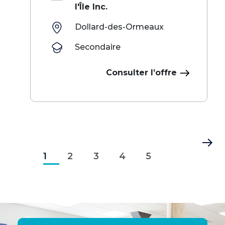
l'Île Inc.
Dollard-des-Ormeaux
Secondaire
Consulter l’offre
Pagination
Page
Page
Page
Page
Page
Dernière
1
courante
2
3
4
5
page