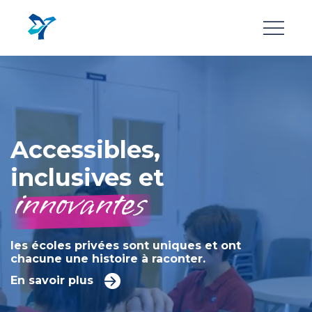
Aller
au
contenu
principal
Accessibles,
inclusives et
innovantes
les écoles privées sont uniques et ont
chacune une histoire à raconter.
En savoir plus