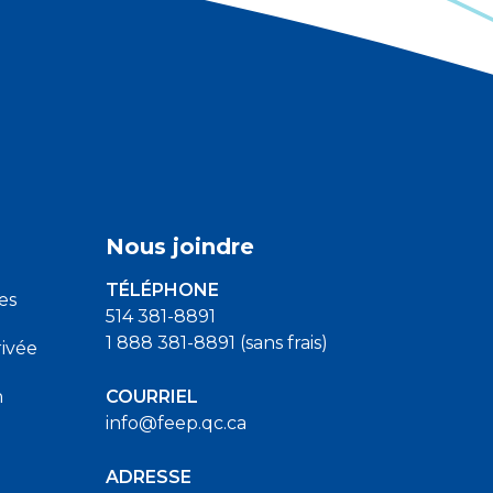
Nous joindre
TÉLÉPHONE
es
514 381-8891
1 888 381-8891 (sans frais)
ivée
n
COURRIEL
info@feep.qc.ca
ADRESSE