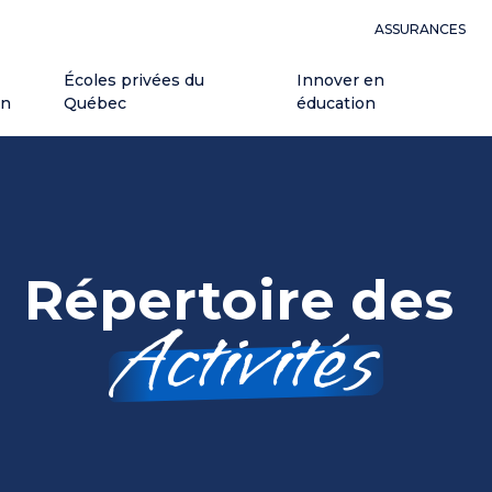
ASSURANCES
Écoles privées du
Innover en
on
Québec
éducation
Répertoire des
Activités