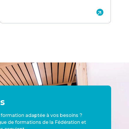
s 
e formation adaptée à vos besoins ?
gue de formations de la Fédération et