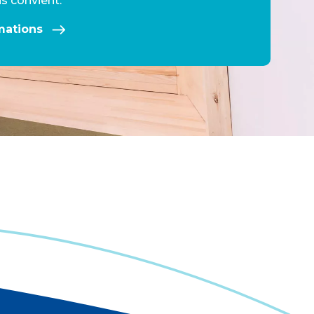
us convient.
rmations