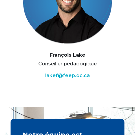
François Lake
Conseiller pédagogique
lakef@feep.qc.ca
Notre équipe est 