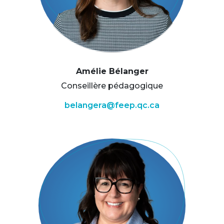
Amélie Bélanger
Conseillère pédagogique
belangera@feep.qc.ca
Image