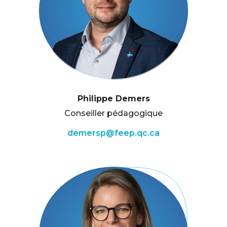
Philippe Demers
Conseiller pédagogique
demersp@feep.qc.ca
Image