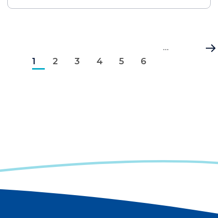
Pagination
Page
Page
Page
Page
Page
Page
…
Dernièr
1
courante
2
3
4
5
6
page