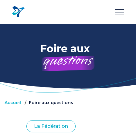
Aller
au
contenu
principal
Foire aux
questions
Accueil
Foire aux questions
/
La Fédération