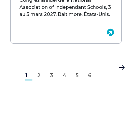
Congrès annuel de la National
Association of Independant Schools, 3
au 5 mars 2027, Baltimore, États-Unis.
Pagination
Page
Page
Page
Page
Page
Page
Dernière
1
courante
2
3
4
5
6
page