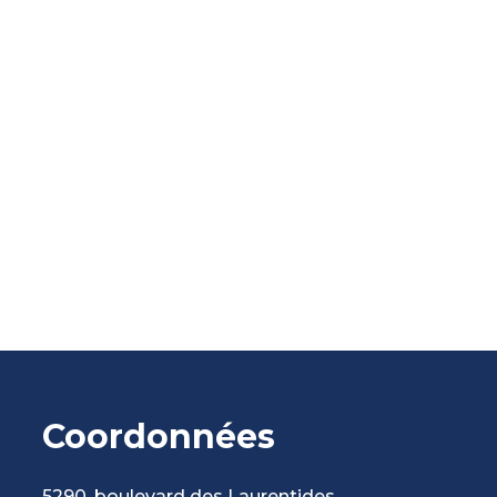
Coordonnées
5290, boulevard des Laurentides