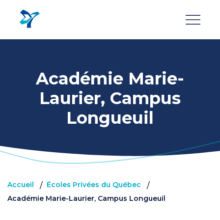
Aller
au
contenu
principal
Académie Marie-
Laurier, Campus
Longueuil
Accueil
Écoles Privées du Québec
/
/
Académie Marie-Laurier, Campus Longueuil