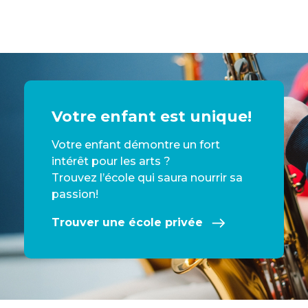
Votre enfant est unique!
Votre enfant démontre un fort
intérêt pour les arts ?
Trouvez l’école qui saura nourrir sa
passion!
Trouver une école privée