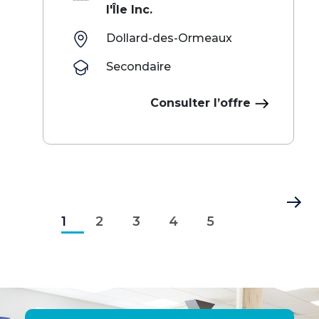
l'Île Inc.
Dollard-des-Ormeaux
Secondaire
Consulter l’offre
Pagination
Page
Page
Page
Page
Page
Dernière
1
courante
2
3
4
5
page