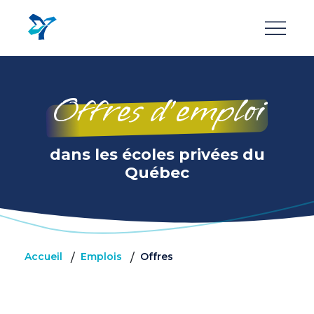
Aller
au
contenu
principal
Offres d’emploi
dans les écoles privées du
Québec
Accueil
Emplois
Offres
/
/