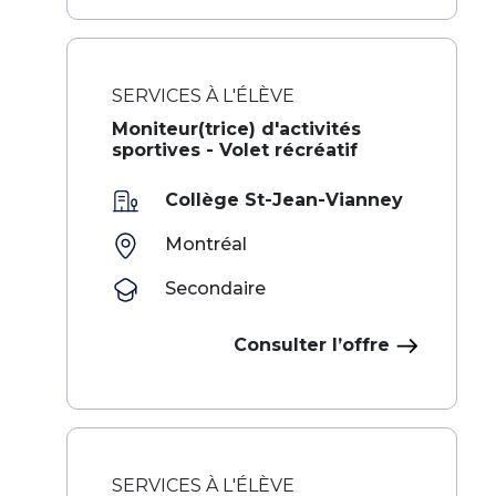
SERVICES À L'ÉLÈVE
‌ ‍ ​‍​‍‌‍Moniteur(trice) d'activités
sportives - Volet récréatif​​​ ‌ ​‍‌‍‍‌‌‍‌ ‌‍‍‌‌‍ ‍​‍​‍​ ‍‍​‍​‍‌ ​ ‌‍​‌‌‍ ‍‌‍‍‌‌ ‌​‌ ‍‌​‍ ‍‌‍‍‌‌‍ ​‍​‍​‍ ​​‍​‍‌‍‍​‌ ​‍‌‍‌‌‌‍‌‍​‍​‍​ ‍‍​‍​‍‌‍‍​‌ ‌​‌ ‌​‌ ​​‌ ​ ​ ‍‍​‍ ​‍ ‌‍​ ‌ ​ ‌‍‍‍‌ ‌‍​‍ ‌‌ ​ ‌ ‌​‌ ‌‌‌‍‌​‌‍‍‌‌‍ ​
Collège St-Jean-Vianney
Montréal
Secondaire
Consulter l’offre
SERVICES À L'ÉLÈVE