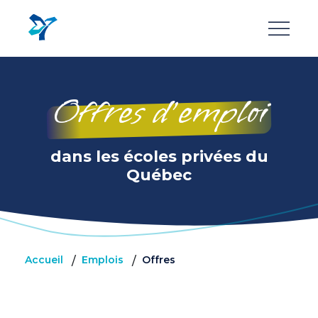
Aller
au
contenu
principal
Offres d’emploi
dans les écoles privées du
Québec
Accueil
Emplois
Offres
/
/