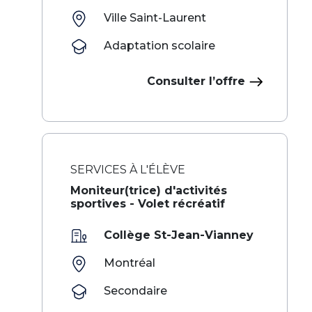
Ville Saint-Laurent
Adaptation scolaire
Consulter l’offre
SERVICES À L'ÉLÈVE
‌ ‍ ​‍​‍‌‍Moniteur(trice) d'activités
sportives - Volet récréatif​​​ ‌ ​‍‌‍‍‌‌‍‌ ‌‍‍‌‌‍ ‍​‍​‍​ ‍‍​‍​‍‌ ​ ‌‍​‌‌‍ ‍‌‍‍‌‌ ‌​‌ ‍‌​‍ ‍‌‍‍‌‌‍ ​‍​‍​‍ ​​‍​‍‌‍‍​‌ ​‍‌‍‌‌‌‍‌‍​‍​‍​ ‍‍​‍​‍‌‍‍​‌ ‌​‌ ‌​‌ ​​‌ ​ ​ ‍‍​‍ ​‍ ‌‍​ ‌ ​ ‌‍‍‍‌ ‌‍​‍ ‌‌ ​ ‌ ‌​‌ ‌‌‌‍‌​‌‍‍‌‌‍ ​
Collège St-Jean-Vianney
Montréal
Secondaire