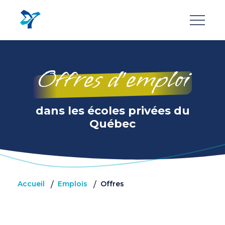
Aller
au
contenu
principal
Offres d’emploi
dans les écoles privées du
Québec
Accueil
Emplois
Offres
/
/