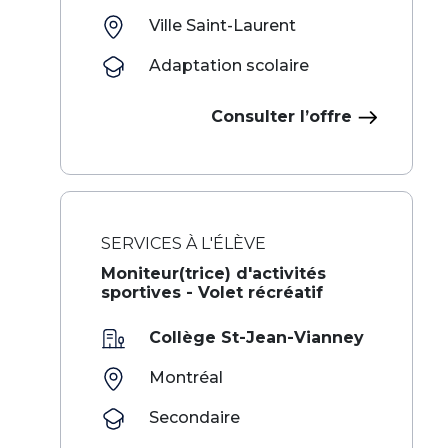
Ville Saint-Laurent
Adaptation scolaire
Consulter l’offre
SERVICES À L'ÉLÈVE
‌ ‍ ​‍​‍‌‍Moniteur(trice) d'activités
sportives - Volet récréatif​​​ ‌ ​‍‌‍‍‌‌‍‌ ‌‍‍‌‌‍ ‍​‍​‍​ ‍‍​‍​‍‌ ​ ‌‍​‌‌‍ ‍‌‍‍‌‌ ‌​‌ ‍‌​‍ ‍‌‍‍‌‌‍ ​‍​‍​‍ ​​‍​‍‌‍‍​‌ ​‍‌‍‌‌‌‍‌‍​‍​‍​ ‍‍​‍​‍‌‍‍​‌ ‌​‌ ‌​‌ ​​‌ ​ ​ ‍‍​‍ ​‍ ‌‍​ ‌ ​ ‌‍‍‍‌ ‌‍​‍ ‌‌ ​ ‌ ‌​‌ ‌‌‌‍‌​‌‍‍‌‌‍ ​
Collège St-Jean-Vianney
Montréal
Secondaire