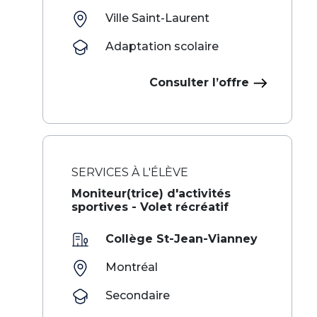
Ville Saint-Laurent
Adaptation scolaire
Consulter l’offre
SERVICES À L'ÉLÈVE
‌ ‍ ​‍​‍‌‍Moniteur(trice) d'activités
sportives - Volet récréatif​​​ ‌ ​‍‌‍‍‌‌‍‌ ‌‍‍‌‌‍ ‍​‍​‍​ ‍‍​‍​‍‌ ​ ‌‍​‌‌‍ ‍‌‍‍‌‌ ‌​‌ ‍‌​‍ ‍‌‍‍‌‌‍ ​‍​‍​‍ ​​‍​‍‌‍‍​‌ ​‍‌‍‌‌‌‍‌‍​‍​‍​ ‍‍​‍​‍‌‍‍​‌ ‌​‌ ‌​‌ ​​‌ ​ ​ ‍‍​‍ ​‍ ‌‍​ ‌ ​ ‌‍‍‍‌ ‌‍​‍ ‌‌ ​ ‌ ‌​‌ ‌‌‌‍‌​‌‍‍‌‌‍ ​
Collège St-Jean-Vianney
Montréal
Secondaire