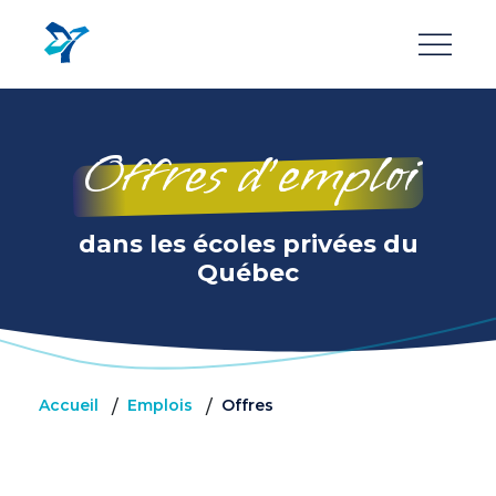
Aller
au
contenu
principal
Offres d’emploi
dans les écoles privées du
Québec
Accueil
Emplois
Offres
/
/