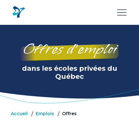
Aller
au
contenu
principal
Offres d’emploi
dans les écoles privées du
Québec
Accueil
Emplois
Offres
/
/