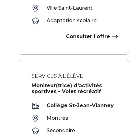
Ville Saint-Laurent
Adaptation scolaire
Consulter l’offre
SERVICES À L'ÉLÈVE
‌ ‍ ​‍​‍‌‍Moniteur(trice) d'activités
sportives - Volet récréatif​​​ ‌ ​‍‌‍‍‌‌‍‌ ‌‍‍‌‌‍ ‍​‍​‍​ ‍‍​‍​‍‌ ​ ‌‍​‌‌‍ ‍‌‍‍‌‌ ‌​‌ ‍‌​‍ ‍‌‍‍‌‌‍ ​‍​‍​‍ ​​‍​‍‌‍‍​‌ ​‍‌‍‌‌‌‍‌‍​‍​‍​ ‍‍​‍​‍‌‍‍​‌ ‌​‌ ‌​‌ ​​‌ ​ ​ ‍‍​‍ ​‍ ‌‍​ ‌ ​ ‌‍‍‍‌ ‌‍​‍ ‌‌ ​ ‌ ‌​‌ ‌‌‌‍‌​‌‍‍‌‌‍ ​
Collège St-Jean-Vianney
Montréal
Secondaire