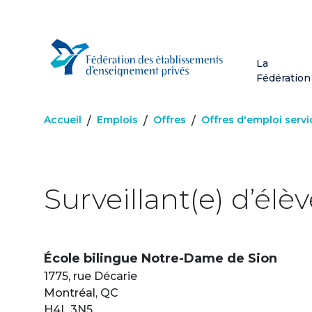
Aller
au
contenu
principal
La
Fédération
Accueil
Emplois
Offres
Offres d'emploi servic
/
/
/
Surveillant(e) d’élè
École bilingue Notre-Dame de Sion
1775, rue Décarie
Montréal, QC
H4L 3N5