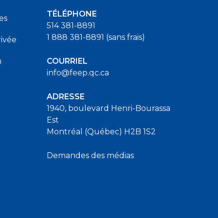
TÉLÉPHONE
es
514 381-8891
1 888 381-8891 (sans frais)
ivée
n
COURRIEL
info@feep.qc.ca
ADRESSE
1940, boulevard Henri-Bourassa
Est
Montréal (Québec) H2B 1S2
Demandes des médias