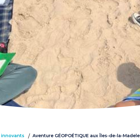
s innovants
Aventure GÉOPOÉTIQUE aux Îles-de-la-Madele
/