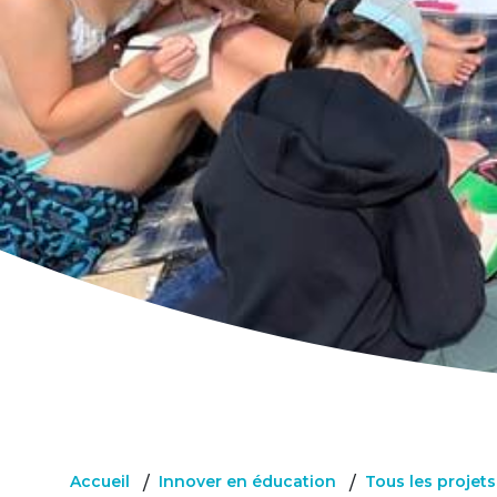
Accueil
Innover en éducation
Tous les projet
/
/