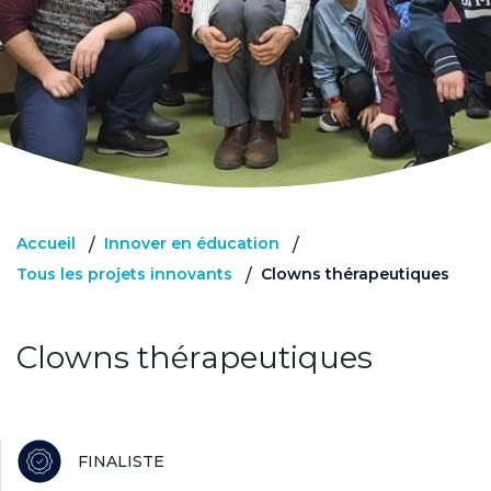
Accueil
Innover en éducation
/
/
Tous les projets innovants
Clowns thérapeutiques
/
Clowns thérapeutiques
FINALISTE