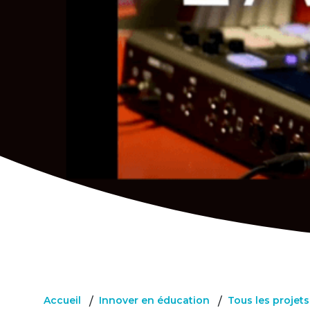
Accueil
Innover en éducation
Tous les projet
/
/