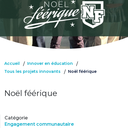
Accueil
Innover en éducation
/
/
Tous les projets innovants
Noël féérique
/
Noël féérique
Catégorie
Engagement communautaire