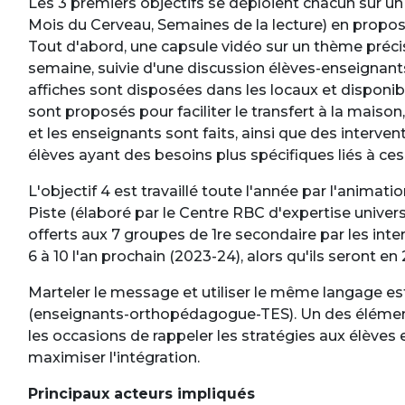
Les 3 premiers objectifs se déploient chacun sur un
Mois du Cerveau, Semaines de la lecture) en proposa
Tout d'abord, une capsule vidéo sur un thème préci
semaine, suivie d'une discussion élèves-enseignants
affiches sont disposées dans les locaux et disponib
sont proposés pour faciliter le transfert à la mai
et les enseignants sont faits, ainsi que des interve
élèves ayant des besoins plus spécifiques liés à ce
L'objectif 4 est travaillé toute l'année par l'anima
Piste (élaboré par le Centre RBC d'expertise univers
offerts aux 7 groupes de 1re secondaire par les int
6 à 10 l'an prochain (2023-24), alors qu'ils seront en 
Marteler le message et utiliser le même langage es
(enseignants-orthopédagogue-TES). Un des élémen
les occasions de rappeler les stratégies aux élèves e
maximiser l'intégration.
Principaux acteurs impliqués