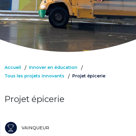
Accueil
Innover en éducation
/
/
Tous les projets innovants
Projet épicerie
/
Projet épicerie
VAINQUEUR