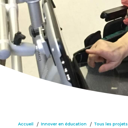
Accueil
Innover en éducation
Tous les projet
/
/