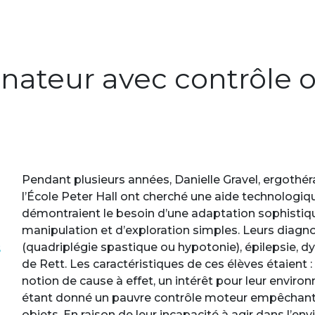
dinateur avec contrôle 
Pendant plusieurs années, Danielle Gravel, ergothé
l’École Peter Hall ont cherché une aide technologi
démontraient le besoin d’une adaptation sophistiqu
manipulation et d’exploration simples. Leurs diagnos
s
(quadriplégie spastique ou hypotonie), épilepsie,
de Rett. Les caractéristiques de ces élèves étaient 
notion de cause à effet, un intérêt pour leur enviro
étant donné un pauvre contrôle moteur empêchant l
objets. En raison de leur incapacité à agir dans l’envi