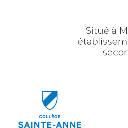
Situé à M
établisseme
secon