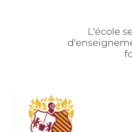
L'école s
d'enseignemen
f