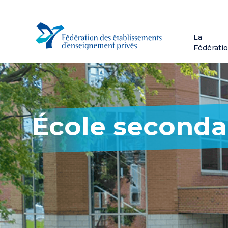
Aller
au
contenu
La
principal
Fédérati
École seconda