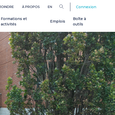
Connexion
JOINDRE
À PROPOS
EN
Formations et
Boîte à
Emplois
activités
outils