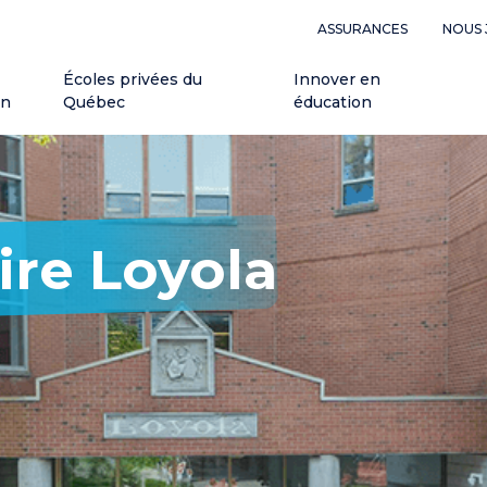
ASSURANCES
NOUS 
Écoles privées du
Innover en
on
Québec
éducation
ire Loyola