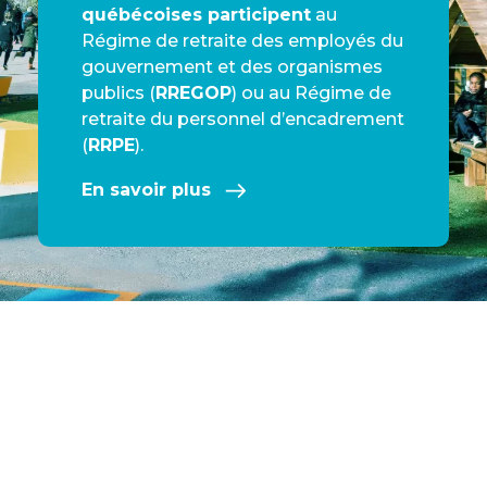
québécoises participent
au
Régime de retraite des employés du
gouvernement et des organismes
publics (
RREGOP
) ou au Régime de
retraite du personnel d’encadrement
(
RRPE
).
En savoir plus