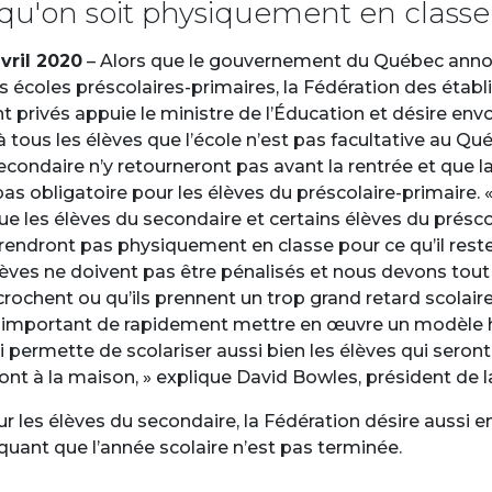
qu'on soit physiquement en classe
vril 2020
– Alors que le gouvernement du Québec anno
s écoles préscolaires-primaires, la Fédération des étab
 privés appuie le ministre de l’Éducation et désire env
 tous les élèves que l’école n’est pas facultative au Qu
econdaire n’y retourneront pas avant la rentrée et que 
pas obligatoire pour les élèves du préscolaire-primaire.
 les élèves du secondaire et certains élèves du présco
 rendront pas physiquement en classe pour ce qu’il reste
lèves ne doivent pas être pénalisés et nous devons tout 
écrochent ou qu’ils prennent un trop grand retard scolair
st important de rapidement mettre en œuvre un modèle 
 permette de scolariser aussi bien les élèves qui seron
ont à la maison, » explique David Bowles, président de 
our les élèves du secondaire, la Fédération désire aussi 
diquant que l’année scolaire n’est pas terminée.