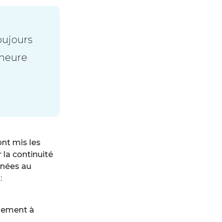
oujours
emeure
ont mis les
 la continuité
nnées au
:
gnement à