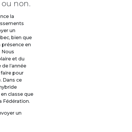
 ou non.
nce la
lissements
oyer un
ébec, bien que
la présence en
 « Nous
laire et du
 de l’année
faire pour
e. Dans ce
hybride
t en classe que
la Fédération.
envoyer un