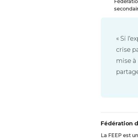
Fédératio
secondair
« Si l’
crise p
mise à 
partage
Fédération 
La FEEP est un