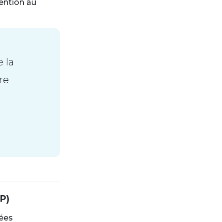
ention au
 la
re
P)
vées