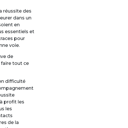
la réussite des
meurer dans un
soient en
us essentiels et
traces pour
nne voie.
euve de
faire tout ce
n difficulté
accompagnement
éussite
 profit les
us les
ntacts
res de la