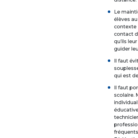
Le maintie
élèves au
contexte 
contact di
qu’ils le
guider le
Il faut év
souplesse
qui est 
Il faut po
scolaire
individual
éducative.
technicie
professi
fréquents