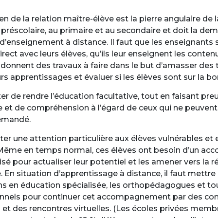
n de la relation maître-élève est la pierre angulaire de 
 préscolaire, au primaire et au secondaire et doit la de
d’enseignement à distance. Il faut que les enseignants 
rect avec leurs élèves, qu’ils leur enseignent les conten
ur donnent des travaux à faire dans le but d’amasser des 
urs apprentissages et évaluer si les élèves sont sur la bo
iter de rendre l’éducation facultative, tout en faisant pr
 et de compréhension à l’égard de ceux qui ne peuvent 
demandé.
rter une attention particulière aux élèves vulnérables et e
. Même en temps normal, ces élèves ont besoin d’un 
isé pour actualiser leur potentiel et les amener vers la r
 En situation d’apprentissage à distance, il faut mettre à
ns en éducation spécialisée, les orthopédagogues et to
onnels pour continuer cet accompagnement par des co
 et des rencontres virtuelles. (Les écoles privées memb