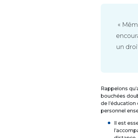
« Même
encour
un droi
Rappelons qu’a
bouchées double
de l’éducation
personnel ense
Il est es
l’accompa
distance.