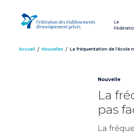
Aller
au
contenu
La
principal
Fédérati
Accueil
Nouvelles
La fréquentation de l’école 
/
/
Nouvelle
La fré
pas f
La fréque