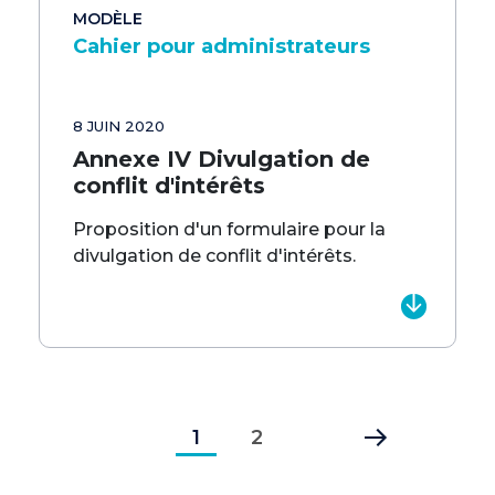
MODÈLE
Cahier pour administrateurs
8 JUIN 2020
Annexe IV Divulgation de
conflit d'intérêts
Proposition d'un formulaire pour la
divulgation de conflit d'intérêts.
Pagination
Page
1
Page
2
Dernière
courante
page