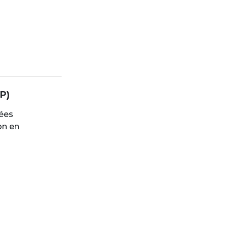
P)
vées
on en