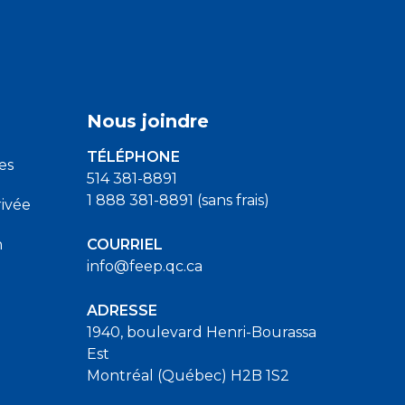
Nous joindre
TÉLÉPHONE
es
514 381-8891
1 888 381-8891 (sans frais)
ivée
n
COURRIEL
info@feep.qc.ca
ADRESSE
1940, boulevard Henri-Bourassa
Est
Montréal (Québec) H2B 1S2