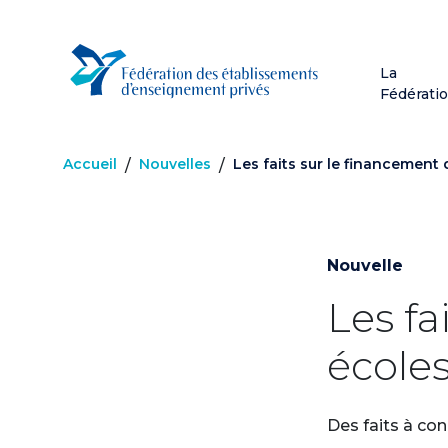
Aller
au
contenu
La
principal
Fédérati
Accueil
Nouvelles
Les faits sur le financement 
/
/
Nouvelle
Les fa
écoles
Des faits à con