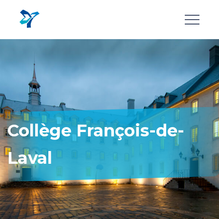
Aller
au
contenu
principal
Collège François-de-
Laval