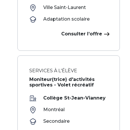
Ville Saint-Laurent
Adaptation scolaire
Consulter l’offre
SERVICES À L'ÉLÈVE
‌ ‍ ​‍​‍‌‍Moniteur(trice) d'activités
sportives - Volet récréatif​​​ ‌ ​‍‌‍‍‌‌‍‌ ‌‍‍‌‌‍ ‍​‍​‍​ ‍‍​‍​‍‌ ​ ‌‍​‌‌‍ ‍‌‍‍‌‌ ‌​‌ ‍‌​‍ ‍‌‍‍‌‌‍ ​‍​‍​‍ ​​‍​‍‌‍‍​‌ ​‍‌‍‌‌‌‍‌‍​‍​‍​ ‍‍​‍​‍‌‍‍​‌ ‌​‌ ‌​‌ ​​‌ ​ ​ ‍‍​‍ ​‍ ‌‍​ ‌ ​ ‌‍‍‍‌ ‌‍​‍ ‌‌ ​ ‌ ‌​‌ ‌‌‌‍‌​‌‍‍‌‌‍ ​
Collège St-Jean-Vianney
Montréal
Secondaire