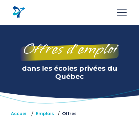
Aller
au
contenu
principal
Offres d’emploi
dans les écoles privées du
Québec
Accueil
Emplois
Offres
/
/