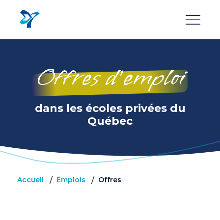
Aller
au
contenu
principal
Offres d’emploi
dans les écoles privées du
Québec
Accueil
Emplois
Offres
/
/