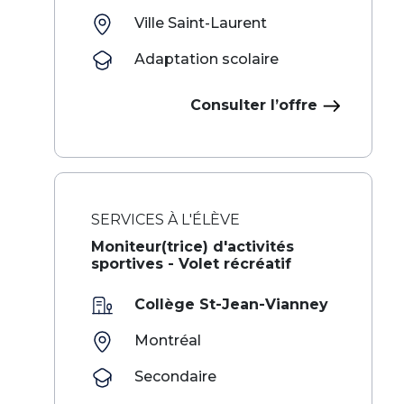
Ville Saint-Laurent
Adaptation scolaire
Consulter l’offre
SERVICES À L'ÉLÈVE
‌ ‍ ​‍​‍‌‍Moniteur(trice) d'activités
sportives - Volet récréatif​​​ ‌ ​‍‌‍‍‌‌‍‌ ‌‍‍‌‌‍ ‍​‍​‍​ ‍‍​‍​‍‌ ​ ‌‍​‌‌‍ ‍‌‍‍‌‌ ‌​‌ ‍‌​‍ ‍‌‍‍‌‌‍ ​‍​‍​‍ ​​‍​‍‌‍‍​‌ ​‍‌‍‌‌‌‍‌‍​‍​‍​ ‍‍​‍​‍‌‍‍​‌ ‌​‌ ‌​‌ ​​‌ ​ ​ ‍‍​‍ ​‍ ‌‍​ ‌ ​ ‌‍‍‍‌ ‌‍​‍ ‌‌ ​ ‌ ‌​‌ ‌‌‌‍‌​‌‍‍‌‌‍ ​
Collège St-Jean-Vianney
Montréal
Secondaire