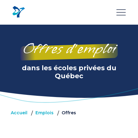
Aller
au
contenu
principal
Offres d’emploi
dans les écoles privées du
Québec
Accueil
Emplois
Offres
/
/