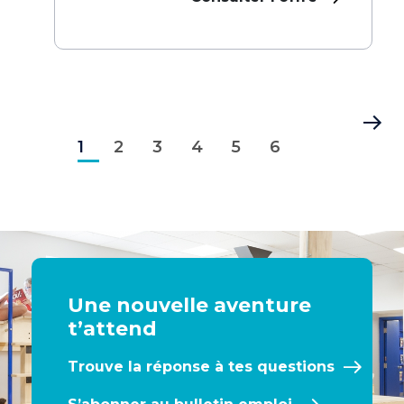
Pagination
Page
Page
Page
Page
Page
Page
Dernière
1
courante
2
3
4
5
6
page
Une nouvelle aventure
t’attend
Trouve la réponse à tes questions