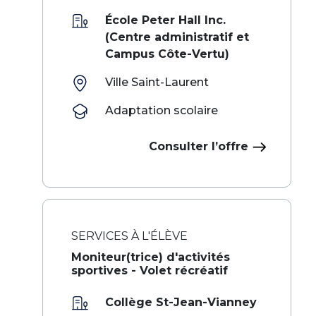
École Peter Hall Inc.
(Centre administratif et
Campus Côte-Vertu)
Ville Saint-Laurent
Adaptation scolaire
Consulter l’offre
SERVICES À L'ÉLÈVE
‌ ‍ ​‍​‍‌‍Moniteur(trice) d'activités
sportives - Volet récréatif​​​ ‌ ​‍‌‍‍‌‌‍‌ ‌‍‍‌‌‍ ‍​‍​‍​ ‍‍​‍​‍‌ ​ ‌‍​‌‌‍ ‍‌‍‍‌‌ ‌​‌ ‍‌​‍ ‍‌‍‍‌‌‍ ​‍​‍​‍ ​​‍​‍‌‍‍​‌ ​‍‌‍‌‌‌‍‌‍​‍​‍​ ‍‍​‍​‍‌‍‍​‌ ‌​‌ ‌​‌ ​​‌ ​ ​ ‍‍​‍ ​‍ ‌‍​ ‌ ​ ‌‍‍‍‌ ‌‍​‍ ‌‌ ​ ‌ ‌​‌ ‌‌‌‍‌​‌‍‍‌‌‍ ​
Collège St-Jean-Vianney